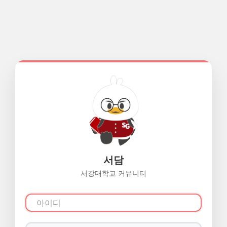
서담
서강대학교 커뮤니티