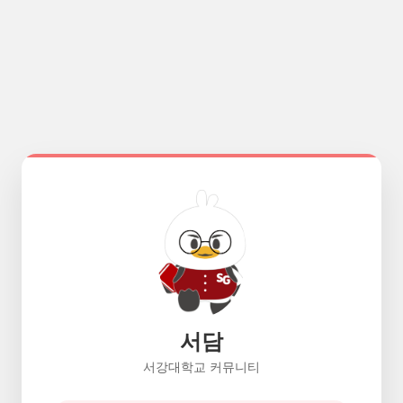
서담
서강대학교 커뮤니티