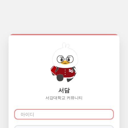
서담
서강대학교 커뮤니티