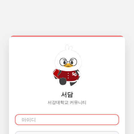
서담
서강대학교 커뮤니티