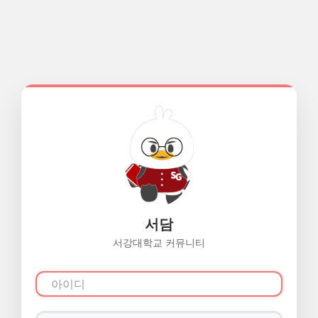
서담
서강대학교 커뮤니티