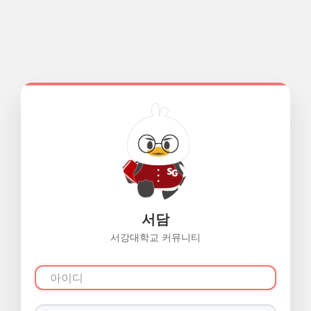
서담
서강대학교 커뮤니티