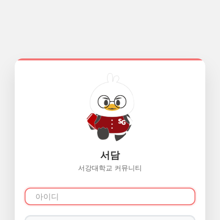
서담
서강대학교 커뮤니티