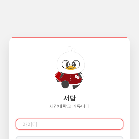
서담
서강대학교 커뮤니티