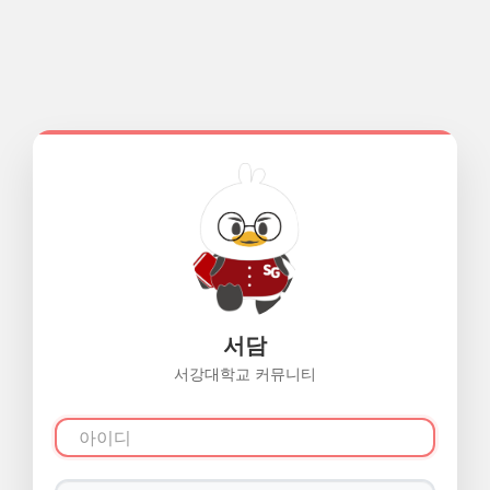
서담
서강대학교 커뮤니티