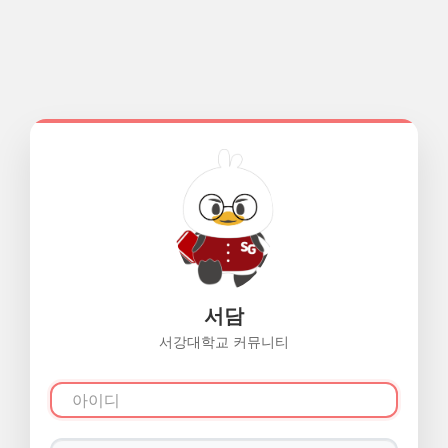
서담
서강대학교 커뮤니티