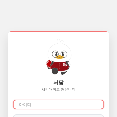
서담
서강대학교 커뮤니티