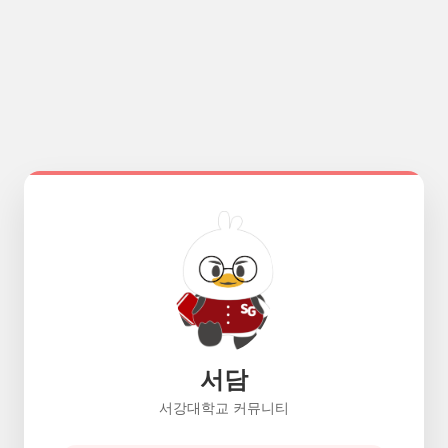
서담
서강대학교 커뮤니티