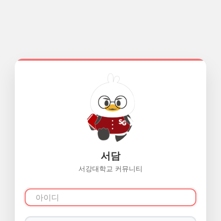
서담
서강대학교 커뮤니티