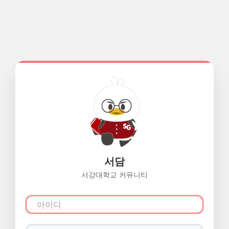
서담
서강대학교 커뮤니티