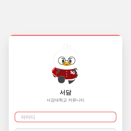
서담
서강대학교 커뮤니티