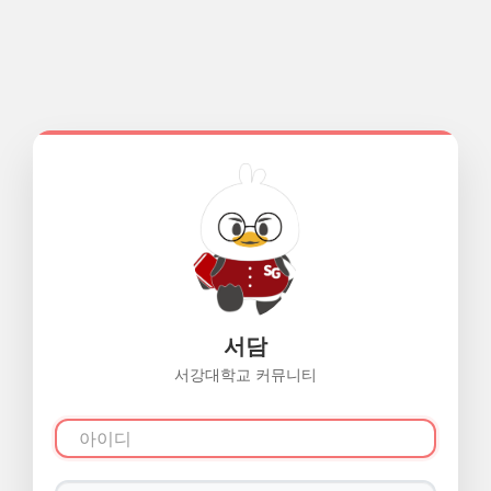
서담
서강대학교 커뮤니티