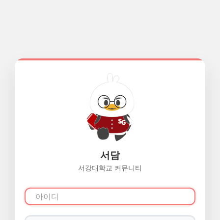
서담
서강대학교 커뮤니티