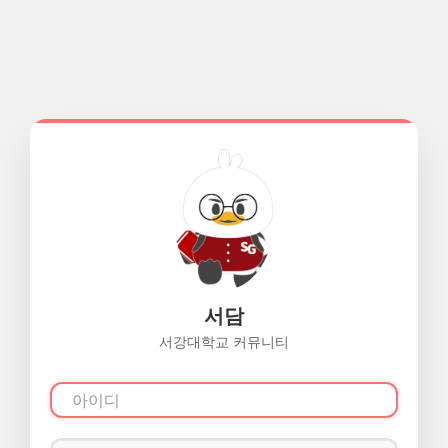
서담
서강대학교 커뮤니티