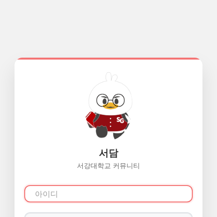
서담
서강대학교 커뮤니티