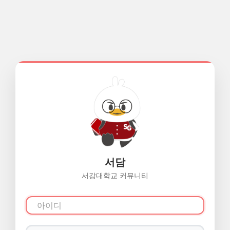
서담
서강대학교 커뮤니티