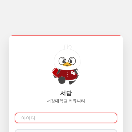
서담
서강대학교 커뮤니티