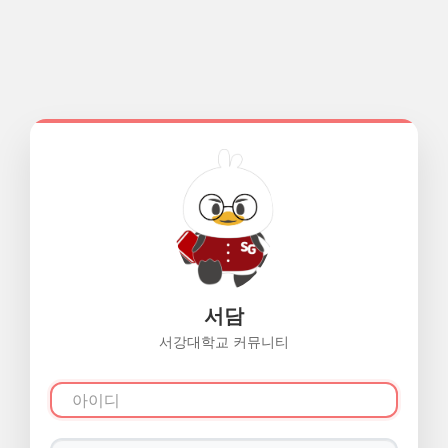
서담
서강대학교 커뮤니티