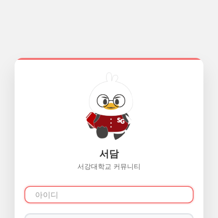
서담
서강대학교 커뮤니티