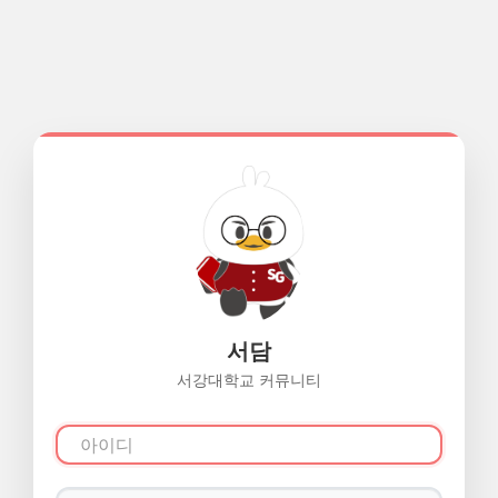
서담
서강대학교 커뮤니티