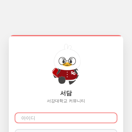
서담
서강대학교 커뮤니티