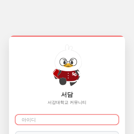
서담
서강대학교 커뮤니티