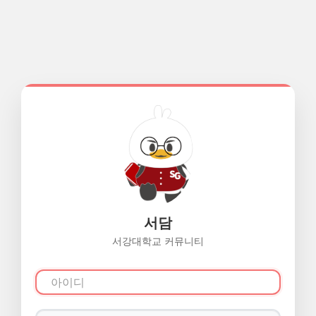
서담
서강대학교 커뮤니티