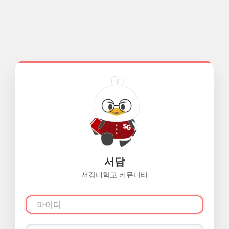
서담
서강대학교 커뮤니티