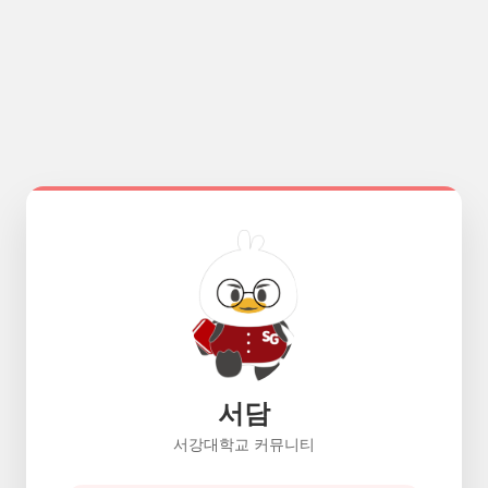
서담
서강대학교 커뮤니티