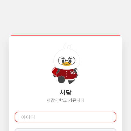
서담
서강대학교 커뮤니티