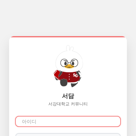
서담
서강대학교 커뮤니티