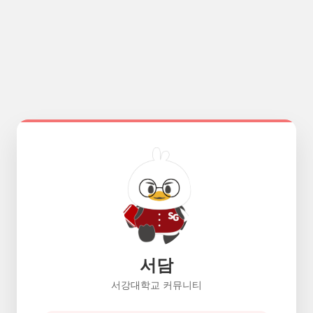
서담
서강대학교 커뮤니티