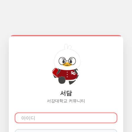
서담
서강대학교 커뮤니티