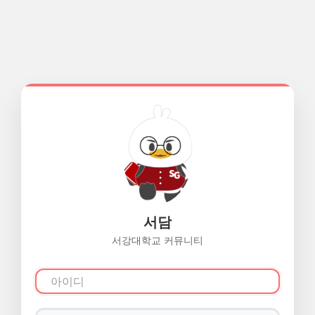
서담
서강대학교 커뮤니티