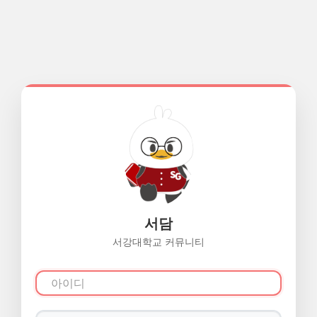
서담
서강대학교 커뮤니티