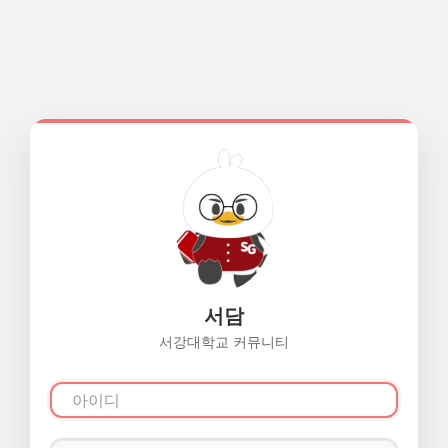
서담
서강대학교 커뮤니티