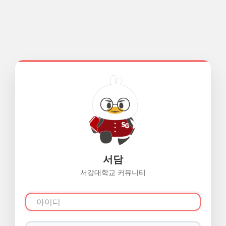
서담
서강대학교 커뮤니티