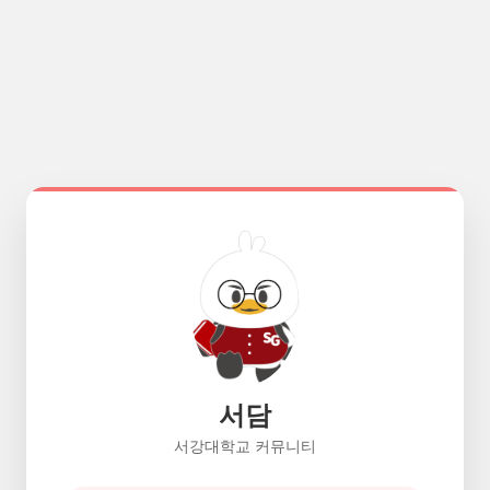
서담
서강대학교 커뮤니티