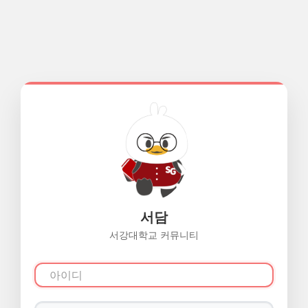
서담
서강대학교 커뮤니티