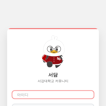
서담
서강대학교 커뮤니티