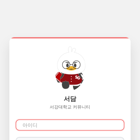
서담
서강대학교 커뮤니티