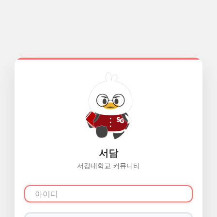
서담
서강대학교 커뮤니티