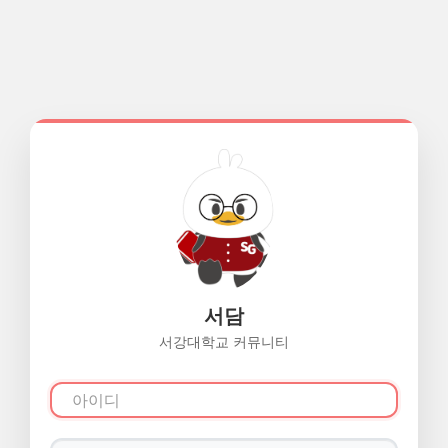
서담
서강대학교 커뮤니티