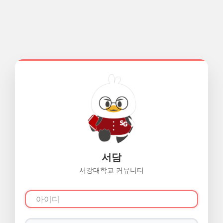
서담
서강대학교 커뮤니티