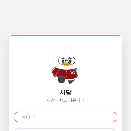
서담
서강대학교 커뮤니티