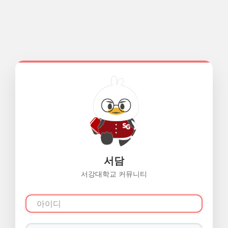
서담
서강대학교 커뮤니티