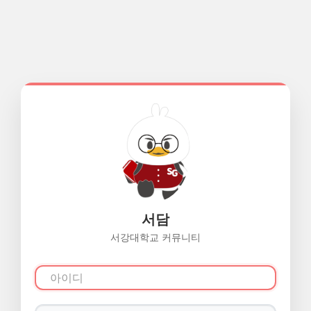
서담
서강대학교 커뮤니티