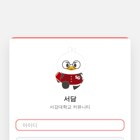
서담
서강대학교 커뮤니티