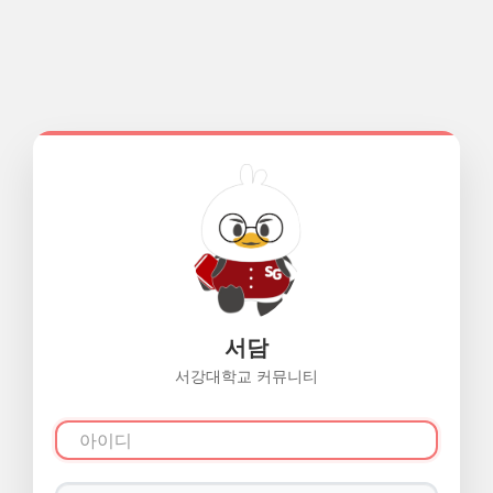
서담
서강대학교 커뮤니티