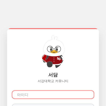
서담
서강대학교 커뮤니티